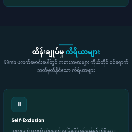
ထိန်းချုပ်မှု
ကိရိယာများ
99mb ပလက်ဖောင်းပေါ်တွင် ကစားသမားများ ကိုယ်တိုင် ဝင်ရောက်
သတ်မှတ်နိုင်သော ကိရိယာများ
⏸️
Self-Exclusion
ကစားမှုကို ယာယီ သို့မဟုတ် အပြီးတိုင် ရပ်တန့်ရန် ကိရိယာ။