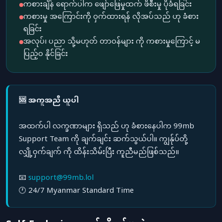
ကစားချိန် ရောက်ပါက ဖျော်ဖြေမှုထက် ဖိစီးမှု ပိုခံရခြင်း
ကစားမှု အကြောင်းကို ဝှက်ထားရန် လိုအပ်သည် ဟု ခံစား
ရခြင်း
အလုပ်၊ ပညာ သို့မဟုတ် တာဝန်များ ကို ကစားမှုကြောင့် မ
ပြည့်ဝ နိုင်ခြင်း
🆘 အကူအညီ ယူပါ
အထက်ပါ လက္ခဏာများ ရှိသည် ဟု ခံစားနေပါက 99mb
Support Team ကို ချက်ချင်း ဆက်သွယ်ပါ။ ကျွန်ုပ်တို့
လျှို့ဝှက်ချက် ကို ထိန်းသိမ်းပြီး ကူညီမည်ဖြစ်သည်။
📧
support@99mb.lol
🕐 24/7 Myanmar Standard Time