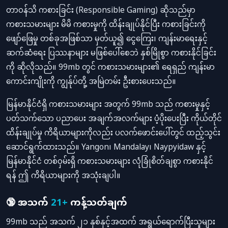
တာဝန်သိ ကစားခြင်း (Responsible Gaming) ဆိုသည်မှာ
ကစားသမားများ မိမိ ကစားမှုကို ထိန်းချုပ်နိုင်ပြီး ကစားခြင်းကို
ဖျော်ဖြေမှု တစ်ခုအဖြစ်သာ မှတ်ယူ၍ ငွေကြေး၊ ကျန်းမာရေးနှင့်
ဆက်ဆံရေး ပြဿနာများ မဖြစ်ပေါ်စေဘဲ နှစ်မြိုစွာ ကစားနိုင်ခြင်း
ကို ဆိုလိုသည်။ 99mb တွင် ကစားသမားများ၏ ရေရှည် ကျန်းမာ
ကောင်းကျိုးကို ကျွန်ုပ်တို့ အမြဲတမ်း ဦးစားပေးသည်။
မြန်မာနိုင်ငံရှိ ကစားသမားများ အတွက် 99mb သည် ကစားမှုနှင့်
ပတ်သက်သော ပညာပေး အချက်အလက်များ ပံ့ပိုးပေးပြီး ကိုယ်တိုင်
ထိန်းချုပ်မှု ကိရိယာများကိုလည်း ပလက်ဖောင်းပေါ်တွင် ထည့်သွင်း
ဆောင်ရွက်ထားသည်။ Yangon၊ Mandalay၊ Naypyidaw နှင့်
မြန်မာနိုင်ငံ တစ်ဝှမ်းရှိ ကစားသမားများ လုံခြုံစိတ်ချစွာ ကစားနိုင်
ရန် ဤ ကိရိယာများကို အသုံးချပါ။
🔞 အသက်
21+
ကန့်သတ်ချက်
99mb သည် အသက် ၂၁ နှစ်နှင့်အထက် အရွယ်ရောက်ပြီးသူများ