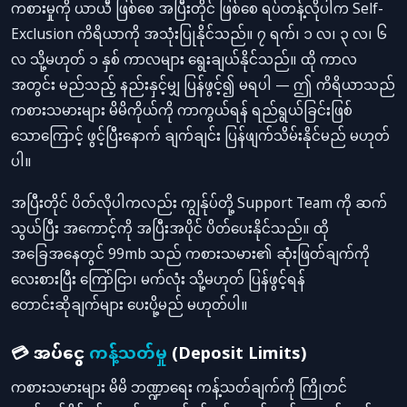
ကစားမှုကို ယာယီ ဖြစ်စေ အပြီးတိုင် ဖြစ်စေ ရပ်တန့်လိုပါက Self-
Exclusion ကိရိယာကို အသုံးပြုနိုင်သည်။ ၇ ရက်၊ ၁ လ၊ ၃ လ၊ ၆
လ သို့မဟုတ် ၁ နှစ် ကာလများ ရွေးချယ်နိုင်သည်။ ထို ကာလ
အတွင်း မည်သည့် နည်းနှင့်မျှ ပြန်ဖွင့်၍ မရပါ — ဤ ကိရိယာသည်
ကစားသမားများ မိမိကိုယ်ကို ကာကွယ်ရန် ရည်ရွယ်ခြင်းဖြစ်
သောကြောင့် ဖွင့်ပြီးနောက် ချက်ချင်း ပြန်ဖျက်သိမ်းနိုင်မည် မဟုတ်
ပါ။
အပြီးတိုင် ပိတ်လိုပါကလည်း ကျွန်ုပ်တို့ Support Team ကို ဆက်
သွယ်ပြီး အကောင့်ကို အပြီးအပိုင် ပိတ်ပေးနိုင်သည်။ ထို
အခြေအနေတွင် 99mb သည် ကစားသမား၏ ဆုံးဖြတ်ချက်ကို
လေးစားပြီး ကြော်ငြာ၊ မက်လုံး သို့မဟုတ် ပြန်ဖွင့်ရန်
တောင်းဆိုချက်များ ပေးပို့မည် မဟုတ်ပါ။
💳 အပ်ငွေ
ကန့်သတ်မှု
(Deposit Limits)
ကစားသမားများ မိမိ ဘဏ္ဍာရေး ကန့်သတ်ချက်ကို ကြိုတင်