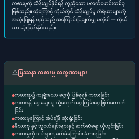
ကစားမှုကို ထိန်းချုပ်နိုင်ရန် ကူညီသော ပလက်ဖောင်းတစ်ခု
ဖြစ်သည်။ ထိုကြောင့် ကိုယ်တိုင် ထိန်းချုပ်မှု ကိရိယာများကို
အသုံးပြုရန် မည်သည့် အကြောင်းပြချက်မျှ မလိုပါ — ကိုယ်
သာ ဆုံးဖြတ်နိုင်သည်။
⚠️
ပြဿနာ ကစားမှု လက္ခဏာများ
ကစားရာ၌ ကျရှုံးသော ငွေကို ပြန်ရရန် ကစားခြင်း
ကစားရန် ငွေ ချေးယူ သို့မဟုတ် ငွေ ကြမ်းငွေ ဖြတ်တောက်
ခြင်း
ကစားမှုကြောင့် အိပ်ချိန် ဆုံးရှုံးခြင်း
မိသားစု နှင့် သူငယ်ချင်းများနှင့် ဆက်ဆံရေး ယိုယွင်းခြင်း
ကစားမှုကို ဖယ်ရှားရ ခက်ခဲကြောင်း ခံစားရခြင်း