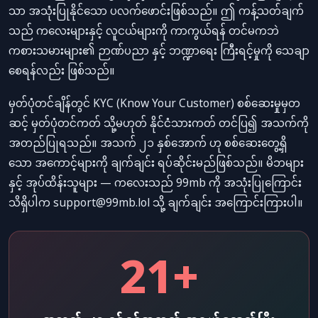
သာ အသုံးပြုနိုင်သော ပလက်ဖောင်းဖြစ်သည်။ ဤ ကန့်သတ်ချက်
သည် ကလေးများနှင့် လူငယ်များကို ကာကွယ်ရန် တင်မကဘဲ
ကစားသမားများ၏ ဉာဏ်ပညာ နှင့် ဘဏ္ဍာရေး ကြီးရင့်မှုကို သေချာ
စေရန်လည်း ဖြစ်သည်။
မှတ်ပုံတင်ချိန်တွင် KYC (Know Your Customer) စစ်ဆေးမှုမှတ
ဆင့် မှတ်ပုံတင်ကတ် သို့မဟုတ် နိုင်ငံသားကတ် တင်ပြ၍ အသက်ကို
အတည်ပြုရသည်။ အသက် ၂၁ နှစ်အောက် ဟု စစ်ဆေးတွေ့ရှိ
သော အကောင့်များကို ချက်ချင်း ရပ်ဆိုင်းမည်ဖြစ်သည်။ မိဘများ
နှင့် အုပ်ထိန်းသူများ — ကလေးသည် 99mb ကို အသုံးပြုကြောင်း
သိရှိပါက
support@99mb.lol
သို့ ချက်ချင်း အကြောင်းကြားပါ။
21+