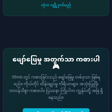
လုံးဝ လျှို့ဝှက်မည်
ဖျော်ဖြေမှု အတွက်သာ ကစားပါ
🎮
99mb တွင် ကစားခြင်းသည် ဖျော်ဖြေမှု တစ်ခုသာ ဖြစ်ရ
မည်။ ကိုယ်တိုင် ထိန်းချုပ်မှု ကိရိယာများ အသုံးပြုပြီး
တာဝန်သိစွာ ကစားပါ။ ပြဿနာ ကြုံပါက ကျွန်ုပ်တို့ အမြဲ ရှိ
နေသည်။