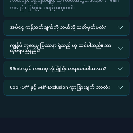
ကာလများ ရွေးချယ်ရပြီး ထို ကာလအတွင်း Support Team
ကလည်း ပြန်ဖွင့်ပေးမည် မဟုတ်ပါ။
အပ်ငွေ ကန့်သတ်ချက်ကို ဘယ်လို သတ်မှတ်မလဲ?
ကျွန်ုပ် ကစားမှု ပြဿနာ ရှိသည် ဟု ထင်ပါသည်။ ဘာ
လုပ်ရမည်နည်း?
99mb တွင် ကစားမှု လုံခြုံပြီး တရားဝင်ပါသလား?
Cool-Off နှင့် Self-Exclusion ကွာခြားချက် ဘာလဲ?