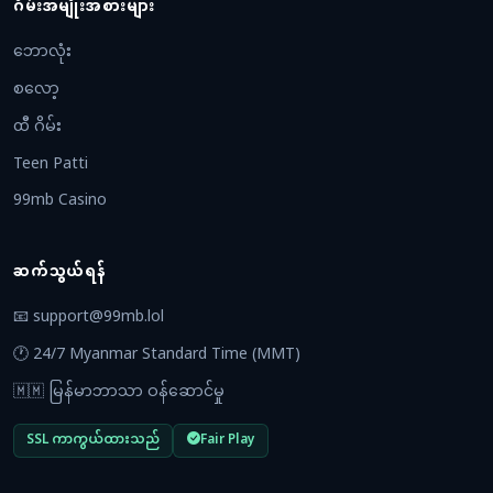
ဂိမ်းအမျိုးအစားများ
ဘောလုံး
စလော့
ထီ ဂိမ်း
Teen Patti
99mb Casino
ဆက်သွယ်ရန်
📧
support@99mb.lol
🕐 24/7 Myanmar Standard Time (MMT)
🇲🇲 မြန်မာဘာသာ ဝန်ဆောင်မှု
SSL ကာကွယ်ထားသည်
Fair Play