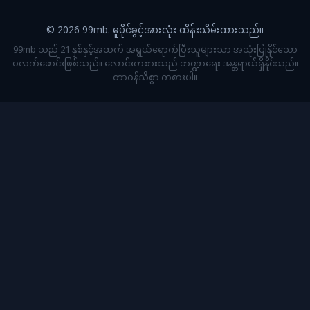
© 2026 99mb. မူပိုင်ခွင့်အားလုံး ထိန်းသိမ်းထားသည်။
99mb သည် 21 နှစ်နှင့်အထက် အရွယ်ရောက်ပြီးသူများသာ အသုံးပြုနိုင်သော
ပလက်ဖောင်းဖြစ်သည်။ လောင်းကစားသည် ဘဏ္ဍာရေး အန္တရာယ်ရှိနိုင်သည်။
တာဝန်သိစွာ ကစားပါ။