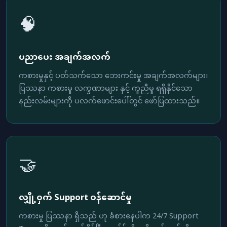
🧠
ပညာပေး အချက်အလက်
ကစားမှုနှင့် ပတ်သက်သော ဘေးကင်းမှု အချက်အလက်များ၊
ပြဿနာ ကစားမှု လက္ခဏာများ နှင့် ကူညီမှု ရရှိနိုင်သော
နည်းလမ်းများကို ပလက်ဖောင်းပေါ်တွင် ဖော်ပြထားသည်။
🤝
လျှို့ဝှက် Support ဝန်ဆောင်မှု
ကစားမှု ပြဿနာ ရှိသည် ဟု ခံစားနေပါက 24/7 Support