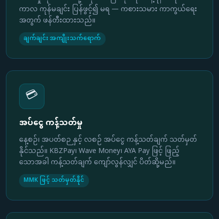
ကာလ ကုန်မချင်း ပြန်ဖွင့်၍ မရ — ကစားသမား ကာကွယ်ရေး
အတွက် ဖန်တီးထားသည်။
ချက်ချင်း အကျိုးသက်ရောက်
💳
အပ်ငွေ ကန့်သတ်မှု
နေ့စဉ်၊ အပတ်စဉ နှင့် လစဉ် အပ်ငွေ ကန့်သတ်ချက် သတ်မှတ်
နိုင်သည်။ KBZPay၊ Wave Money၊ AYA Pay ဖြင့် ဖြည့်
သောအခါ ကန့်သတ်ချက် ကျော်လွန်လျှင် ပိတ်ဆို့မည်။
MMK ဖြင့် သတ်မှတ်နိုင်