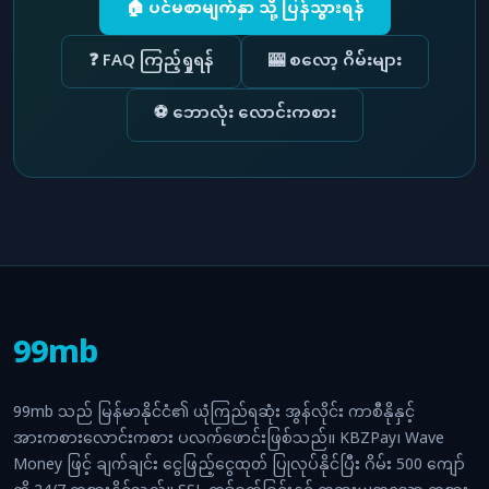
🏠 ပင်မစာမျက်နှာ သို့ ပြန်သွားရန်
❓ FAQ ကြည့်ရှုရန်
🎰 စလော့ ဂိမ်းများ
⚽ ဘောလုံး လောင်းကစား
99mb
99mb သည် မြန်မာနိုင်ငံ၏ ယုံကြည်ရဆုံး အွန်လိုင်း ကာစီနိုနှင့်
အားကစားလောင်းကစား ပလက်ဖောင်းဖြစ်သည်။ KBZPay၊ Wave
Money ဖြင့် ချက်ချင်း ငွေဖြည့်ငွေထုတ် ပြုလုပ်နိုင်ပြီး ဂိမ်း 500 ကျော်