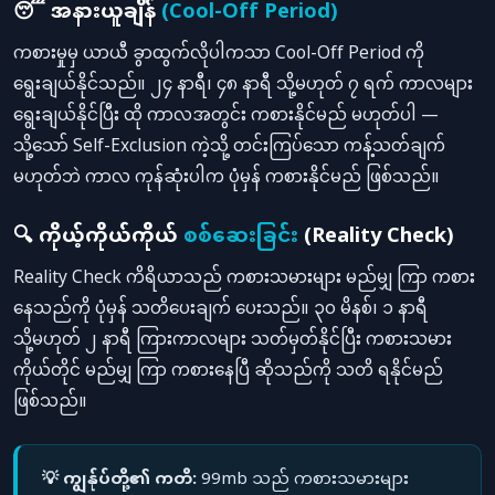
😴 အနားယူချိန်
(Cool-Off Period)
ကစားမှုမှ ယာယီ ခွာထွက်လိုပါကသာ Cool-Off Period ကို
ရွေးချယ်နိုင်သည်။ ၂၄ နာရီ၊ ၄၈ နာရီ သို့မဟုတ် ၇ ရက် ကာလများ
ရွေးချယ်နိုင်ပြီး ထို ကာလအတွင်း ကစားနိုင်မည် မဟုတ်ပါ —
သို့သော် Self-Exclusion ကဲ့သို့ တင်းကြပ်သော ကန့်သတ်ချက်
မဟုတ်ဘဲ ကာလ ကုန်ဆုံးပါက ပုံမှန် ကစားနိုင်မည် ဖြစ်သည်။
🔍 ကိုယ့်ကိုယ်ကိုယ်
စစ်ဆေးခြင်း
(Reality Check)
Reality Check ကိရိယာသည် ကစားသမားများ မည်မျှ ကြာ ကစား
နေသည်ကို ပုံမှန် သတိပေးချက် ပေးသည်။ ၃၀ မိနစ်၊ ၁ နာရီ
သို့မဟုတ် ၂ နာရီ ကြားကာလများ သတ်မှတ်နိုင်ပြီး ကစားသမား
ကိုယ်တိုင် မည်မျှ ကြာ ကစားနေပြီ ဆိုသည်ကို သတိ ရနိုင်မည်
ဖြစ်သည်။
💡 ကျွန်ုပ်တို့၏ ကတိ:
99mb သည် ကစားသမားများ