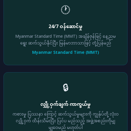
🕐
24/7 ဝန်ဆောင်မှု
Myanmar Standard Time (MMT) အချိန်ဇုန်ဖြင့် နေ့ညမ
ရွေး ဆက်သွယ်နိုင်ပြီး မြန်မာဘာသာဖြင့် တုံ့ပြန်မည်
Myanmar Standard Time (MMT)
🔒
လျှို့ဝှက်ချက် ကာကွယ်မှု
ကစားမှု ပြဿနာ ကြောင့် ဆက်သွယ်မှုများကို ကျွန်ုပ်တို့ လုံးဝ
လျှို့ဝှက် ထိန်းသိမ်းပြီး ပြင်ပ မည်သည့် အဖွဲ့အစည်းကိုမျှ
မျှဝေမည် မဟုတ်ပါ