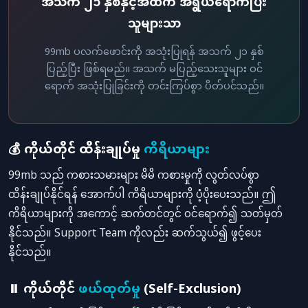
အသက် ၂၁ နှစ်နှင့်အထက် အရွယ်ရောက်ပြီး
သူများသာ
99mb ပလက်ဖောင်းကို အသုံးပြုရန် အသက် ၂၁ နှစ်
ပြည့်ပြီး ဖြစ်ရမည်။ အသက် မပြည့်သေးသူများ ဝင်
ရောက် အသုံးပြုခြင်းကို တင်းကြပ်စွာ ပိတ်ပင်သည်။
💰 ကိုယ်တိုင် ထိန်းချုပ်မှု
ကိရိယာများ
99mb သည် ကစားသမားများ မိမိ ကစားမှုကို လွတ်လပ်စွာ
ထိန်းချုပ်နိုင်ရန် အောက်ပါ ကိရိယာများကို ပံ့ပိုးပေးသည်။ ဤ
ကိရိယာများကို အကောင့် ဆက်တင်တွင် ဝင်ရောက်၍ သတ်မှတ်
နိုင်သည်။ Support Team ကိုလည်း ဆက်သွယ်၍ ဖွင့်ပေး
နိုင်သည်။
⏸️ ကိုယ်တိုင်
ဖယ်ထုတ်မှု
(Self-Exclusion)