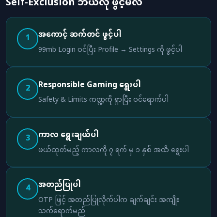
Self-Exclusion ဘယ်လို ဖွင့်မလဲ
အကောင့် ဆက်တင် ဖွင့်ပါ
1
99mb Login ဝင်ပြီး Profile → Settings ကို ဖွင့်ပါ
Responsible Gaming ရွေးပါ
2
Safety & Limits ကဏ္ဍကို ရှာပြီး ဝင်ရောက်ပါ
ကာလ ရွေးချယ်ပါ
3
ဖယ်ထုတ်မည့် ကာလကို ၇ ရက် မှ ၁ နှစ် အထိ ရွေးပါ
အတည်ပြုပါ
4
OTP ဖြင့် အတည်ပြုလိုက်ပါက ချက်ချင်း အကျိုး
သက်ရောက်မည်