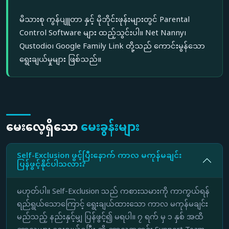
မိသားစု ကွန်ပျူတာ နှင့် မိုဘိုင်းဖုန်းများတွင် Parental
Control Software များ ထည့်သွင်းပါ။ Net Nanny၊
Qustodio၊ Google Family Link တို့သည် ကောင်းမွန်သော
ရွေးချယ်မှုများ ဖြစ်သည်။
မေးလေ့ရှိသော
မေးခွန်းများ
Self-Exclusion ဖွင့်ပြီးနောက် ကာလ မကုန်မချင်း
ပြန်ဖွင့်နိုင်ပါသလား?
မဟုတ်ပါ။ Self-Exclusion သည် ကစားသမားကို ကာကွယ်ရန်
ရည်ရွယ်သောကြောင့် ရွေးချယ်ထားသော ကာလ မကုန်မချင်း
မည်သည့် နည်းနှင့်မျှ ပြန်ဖွင့်၍ မရပါ။ ၇ ရက် မှ ၁ နှစ် အထိ