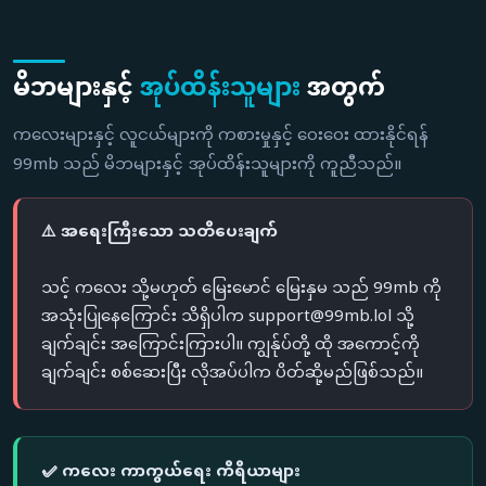
မိဘများနှင့်
အုပ်ထိန်းသူများ
အတွက်
ကလေးများနှင့် လူငယ်များကို ကစားမှုနှင့် ဝေးဝေး ထားနိုင်ရန်
99mb သည် မိဘများနှင့် အုပ်ထိန်းသူများကို ကူညီသည်။
⚠️ အရေးကြီးသော သတိပေးချက်
သင့် ကလေး သို့မဟုတ် မြေးမောင် မြေးနှမ သည် 99mb ကို
အသုံးပြုနေကြောင်း သိရှိပါက
support@99mb.lol
သို့
ချက်ချင်း အကြောင်းကြားပါ။ ကျွန်ုပ်တို့ ထို အကောင့်ကို
ချက်ချင်း စစ်ဆေးပြီး လိုအပ်ပါက ပိတ်ဆို့မည်ဖြစ်သည်။
✅ ကလေး ကာကွယ်ရေး ကိရိယာများ