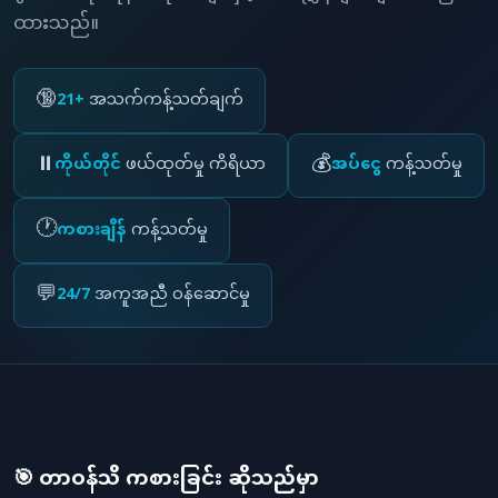
ထားသည်။
🔞
21+
အသက်ကန့်သတ်ချက်
⏸️
💰
ကိုယ်တိုင်
ဖယ်ထုတ်မှု ကိရိယာ
အပ်ငွေ
ကန့်သတ်မှု
🕐
ကစားချိန်
ကန့်သတ်မှု
💬
24/7
အကူအညီ ဝန်ဆောင်မှု
🎯 တာဝန်သိ ကစားခြင်း ဆိုသည်မှာ