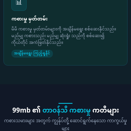
📊
ကစားမှု မှတ်တမ်း
မိမိ ကစားမှု မှတ်တမ်းများကို အချိန်မရွေး စစ်ဆေးနိုင်သည်။
မည်မျှ ကစားသည်၊ မည်မျှ ဆုံးရှုံး သည်ကို စစ်ဆေး၍
ကိုယ်တိုင် အကဲဖြတ်နိုင်သည်။
အချိန်မရွေး ကြည့်ရှုနိုင်
99mb ၏
တာဝန်သိ ကစားမှု
ကတိများ
ကစားသမားများ အတွက် ကျွန်ုပ်တို့ ဆောင်ရွက်နေသော ကာကွယ်မှု
များ