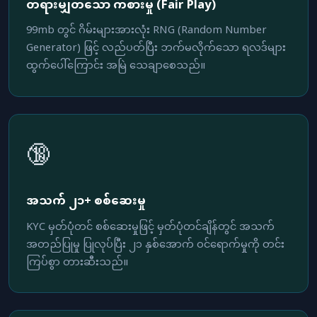
တရားမျှတသော ကစားမှု (Fair Play)
99mb တွင် ဂိမ်းများအားလုံး RNG (Random Number
Generator) ဖြင့် လည်ပတ်ပြီး ဘက်မလိုက်သော ရလဒ်များ
ထွက်ပေါ်ကြောင်း အမြဲ သေချာစေသည်။
🔞
အသက် ၂၁+ စစ်ဆေးမှု
KYC မှတ်ပုံတင် စစ်ဆေးမှုဖြင့် မှတ်ပုံတင်ချိန်တွင် အသက်
အတည်ပြုမှု ပြုလုပ်ပြီး ၂၁ နှစ်အောက် ဝင်ရောက်မှုကို တင်း
ကြပ်စွာ တားဆီးသည်။