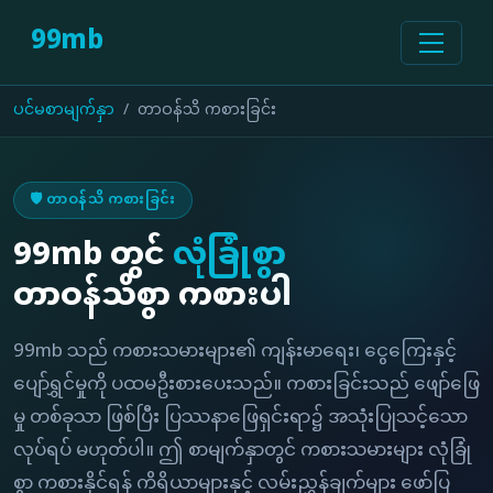
99mb
ပင်မစာမျက်နှာ
တာဝန်သိ ကစားခြင်း
🛡️ တာဝန်သိ ကစားခြင်း
99mb တွင်
လုံခြုံစွာ
တာဝန်သိစွာ ကစားပါ
99mb သည် ကစားသမားများ၏ ကျန်းမာရေး၊ ငွေကြေးနှင့်
ပျော်ရွှင်မှုကို ပထမဦးစားပေးသည်။ ကစားခြင်းသည် ဖျော်ဖြေ
မှု တစ်ခုသာ ဖြစ်ပြီး ပြဿနာဖြေရှင်းရာ၌ အသုံးပြုသင့်သော
လုပ်ရပ် မဟုတ်ပါ။ ဤ စာမျက်နှာတွင် ကစားသမားများ လုံခြုံ
စွာ ကစားနိုင်ရန် ကိရိယာများနှင့် လမ်းညွှန်ချက်များ ဖော်ပြ