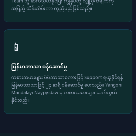
Team သို့ ဆက်သွယ်နိုင်ပြီး ကျွန်ုပ်တို့ လျှို့ဝှက်ချက်ကို
အပြည့် ထိန်းသိမ်းကာ ကူညီမည်ဖြစ်သည်။
📱
မြန်မာဘာသာ ဝန်ဆောင်မှု
ကစားသမားများ မိမိဘာသာစကားဖြင့် Support ရယူနိုင်ရန်
မြန်မာဘာသာဖြင့် ၂၄ နာရီ ဝန်ဆောင်မှု ပေးသည်။ Yangon၊
Mandalay၊ Naypyidaw မှ ကစားသမားများ ဆက်သွယ်
နိုင်သည်။