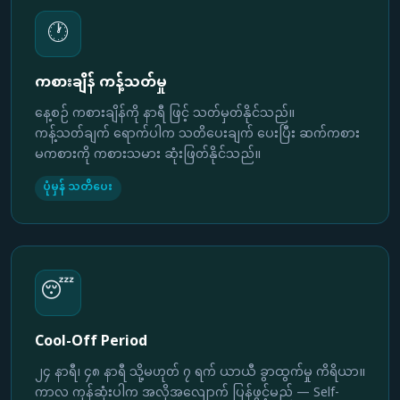
🕐
ကစားချိန် ကန့်သတ်မှု
နေ့စဉ် ကစားချိန်ကို နာရီ ဖြင့် သတ်မှတ်နိုင်သည်။
ကန့်သတ်ချက် ရောက်ပါက သတိပေးချက် ပေးပြီး ဆက်ကစား
မကစားကို ကစားသမား ဆုံးဖြတ်နိုင်သည်။
ပုံမှန် သတိပေး
😴
Cool-Off Period
၂၄ နာရီ၊ ၄၈ နာရီ သို့မဟုတ် ၇ ရက် ယာယီ ခွာထွက်မှု ကိရိယာ။
ကာလ ကုန်ဆုံးပါက အလိုအလျောက် ပြန်ဖွင့်မည် — Self-