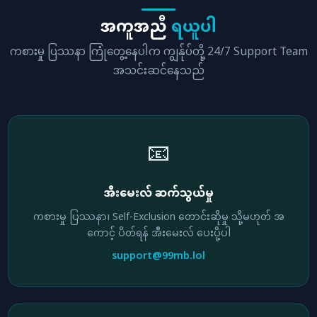
အကူအညီ
ရယူပါ
ကစားမှု ပြဿနာ ကြုံတွေ့နေပါက ကျွန်ုပ်တို့ 24/7 Support Team
အသင်းဆင်နေသည်
📧
အီးမေးလ် ဆက်သွယ်မှု
ကစားမှု ပြဿနာ၊ Self-Exclusion တောင်းဆိုမှု သို့မဟုတ် အ
ကောင့် ပိတ်ရန် အီးမေးလ် ပေးပို့ပါ
support@99mb.lol