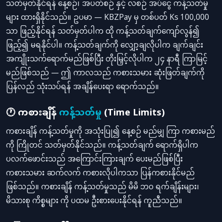
သတ်မှတ်နိုင်ရန် နေ့စဉ်၊ အပတ်စဉ် နှင့် လစဉ် အပ်ငွေ ကန့်သတ်မှု
များ ထားရှိနိုင်သည်။ ဥပမာ — KBZPay မှ တစ်ပတ် Ks 100,000
သာ ဖြည့်နိုင်ရန် သတ်မှတ်ပါက ထို ကန့်သတ်ချက်ကျော်လွန်၍
ဖြည့်၍ မရနိုင်ပါ။ ကန့်သတ်ချက်ကို လျှော့ချလိုပါက ချက်ချင်း
အကျိုးသက်ရောက်မည်ဖြစ်ပြီး တိုးမြှင့်လိုပါက ၂၄ နာရီ ကြာမြင့်
မည်ဖြစ်သည် — ဤ ကာလသည် ကစားသမား ဆုံးဖြတ်ချက်ကို
ပြန်လည် သုံးသပ်ရန် အချိန်ပေးရာ ရောက်သည်။
🕐 ကစားချိန်
ကန့်သတ်မှု
(Time Limits)
ကစားချိန် ကန့်သတ်မှုကို အသုံးပြု၍ နေ့စဉ် မည်မျှ ကြာ ကစားမည်
ကို ကြိုတင် သတ်မှတ်နိုင်သည်။ ကန့်သတ်ချက် ရောက်ရှိပါက
ပလက်ဖောင်းသည် အကြောင်းကြားချက် ပေးမည်ဖြစ်ပြီး
ကစားသမား ဆက်လက် ကစားလိုပါကသာ ပြန်ကစားနိုင်မည်
ဖြစ်သည်။ ကစားချိန် ကန့်သတ်မှုသည် မိမိ ဘဝ ရက်ချိန်းများ၊
မိသားစု ကိစ္စများ ကို ပထမ ဦးစားပေးနိုင်ရန် ကူညီသည်။