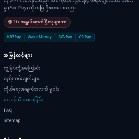
ကို 24/7 ကစားနိုင်သည်။ SSL ကုဒ်ဝှက်ခြင်းနှင့် တရားမျှတသော ကစား
မှု (Fair Play) ကို အမြဲ ဦးစားပေးသည်။
🔞 21+ အရွယ်ရောက်ပြီးသူများသာ
KBZPay
Wave Money
AYA Pay
CB Pay
အမြန်လင့်များ
ကျွန်ုပ်တို့အကြောင်း
စည်းကမ်းချက်များ
ကိုယ်ရေးအချက်အလက် မူဝါဒ
တာဝန်သိ ကစားခြင်း
FAQ
Sitemap