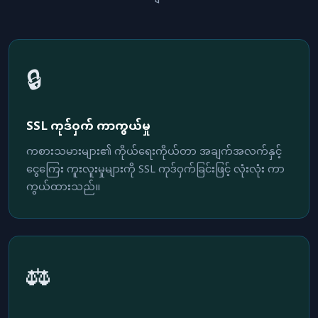
🔒
SSL ကုဒ်ဝှက် ကာကွယ်မှု
ကစားသမားများ၏ ကိုယ်ရေးကိုယ်တာ အချက်အလက်နှင့်
ငွေကြေး ကူးလူးမှုများကို SSL ကုဒ်ဝှက်ခြင်းဖြင့် လုံးလုံး ကာ
ကွယ်ထားသည်။
⚖️