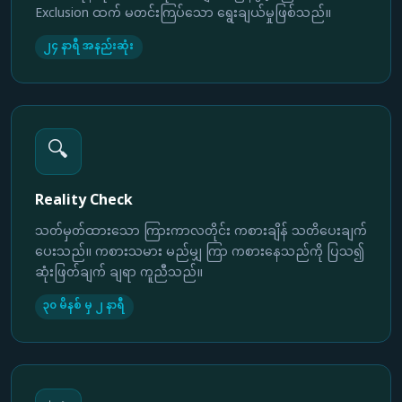
Exclusion ထက် မတင်းကြပ်သော ရွေးချယ်မှုဖြစ်သည်။
၂၄ နာရီ အနည်းဆုံး
🔍
Reality Check
သတ်မှတ်ထားသော ကြားကာလတိုင်း ကစားချိန် သတိပေးချက်
ပေးသည်။ ကစားသမား မည်မျှ ကြာ ကစားနေသည်ကို ပြသ၍
ဆုံးဖြတ်ချက် ချရာ ကူညီသည်။
၃၀ မိနစ် မှ ၂ နာရီ